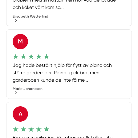
problem med sin lastbil men höll vad de lovade
och köket vårt kom so...
Elisabeth Wetterlind
M
Jag hade beställt hjälp för flytt av piano och
större garderober. Pianot gick bra, men
garderoben kunde de inte få me...
Marie Johansson
A
Bra kommunikation, jättetrevliga flytkillar. Lite