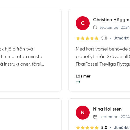
Christina Häggm
C
september 2024
•
5.0
Utmärkt
ck hjälp från två
Med kort varsel behövde
0 timmar utan minsta
pianoflytt från Skövde til
instruktioner, försi...
FixarFasse! Trevliga Flytt
Läs mer
Nina Hollsten
N
september 2024
•
5.0
Utmärkt