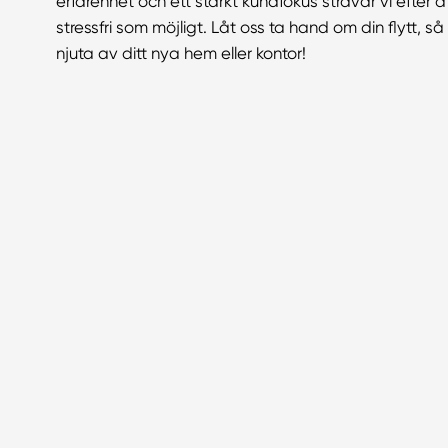
erfarenhet och ett starkt kundfokus strävar vi efter at
stressfri som möjligt. Låt oss ta hand om din flytt, s
njuta av ditt nya hem eller kontor!