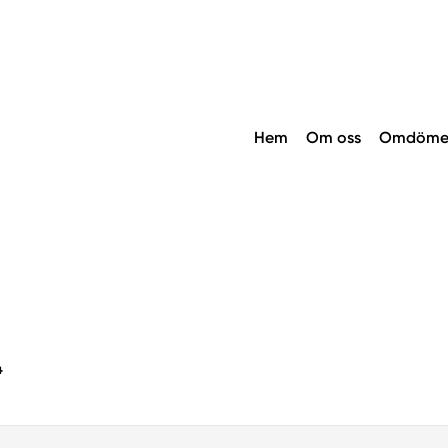
Hem
Om oss
Omdöme
4