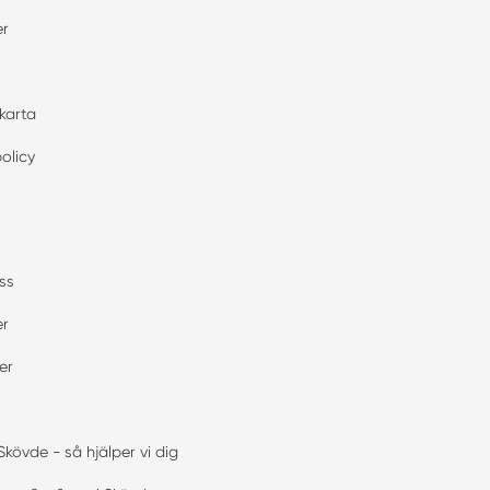
er
karta
policy
ss
er
er
 Skövde - så hjälper vi dig