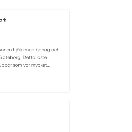
ark
 sonen hjälp med bohag och
l Göteborg. Detta löste
gubbar som var mycket...