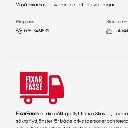
Vi på FixarFasse svarar snabbt alla vardagar.
Ring oss
Skicka e-
076-3461539
info@f
FixarFasse
är din pålitliga flyttfirma i Skövde, spec
säkra flyttjänster för både privatpersoner och för