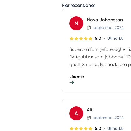
Fler recensioner
Nova Johansson
N
september 2024
•
5.0
Utmärkt
Superbra familjeföretag! Vi fi
flyttgubbar som jobbade i 1
gnäll. Smarta, lyssnade bra på 
Läs mer
Ali
A
september 2024
•
5.0
Utmärkt