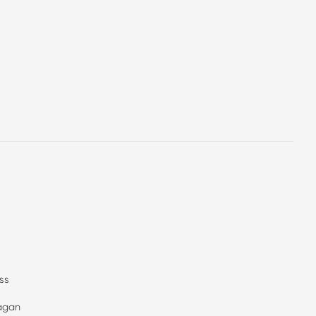
ss
rågan