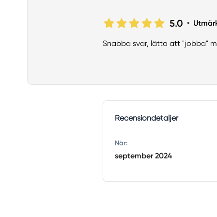
5.0
•
Utmär
Snabba svar, lätta att "jobba" m
Recensiondetaljer
När:
september 2024