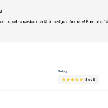
kt
ed, superbra service och jättetrevliga människor! Bara plus fr
Betyg:
5
av 5