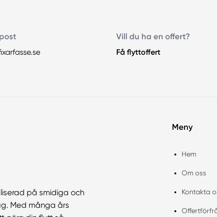
post
Vill du ha en offert?
ixarfasse.se
Få flyttoffert
Meny
Hem
Om oss
Kontakta o
ialiserad på smidiga och
etag. Med många års
Offertförf