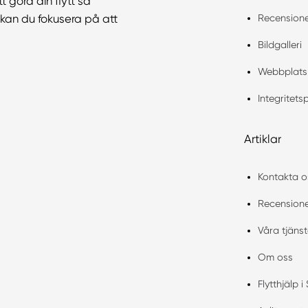
t göra din flytt så
Recension
å kan du fokusera på att
Bildgalleri
Webbplats
Integritets
Artiklar
Kontakta o
Recension
Våra tjänst
Om oss
Flytthjälp i