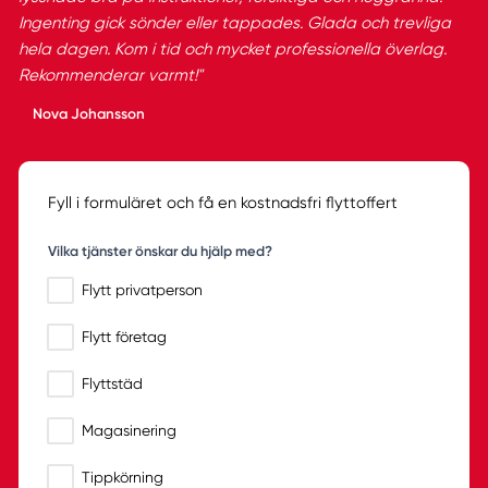
Ingenting gick sönder eller tappades. Glada och trevliga
hela dagen. Kom i tid och mycket professionella överlag.
Rekommenderar varmt!"
Nova Johansson
Fyll i formuläret och få en kostnadsfri flyttoffert
Vilka tjänster önskar du hjälp med?
Flytt privatperson
Flytt företag
Flyttstäd
Magasinering
Tippkörning