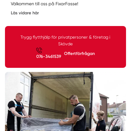
Välkommen till oss på FixarFasse!
Läs vidare här
Trygg flytthjälp för privatpersoner & företag i
Skövde
Offertförfrågan
076-3461539