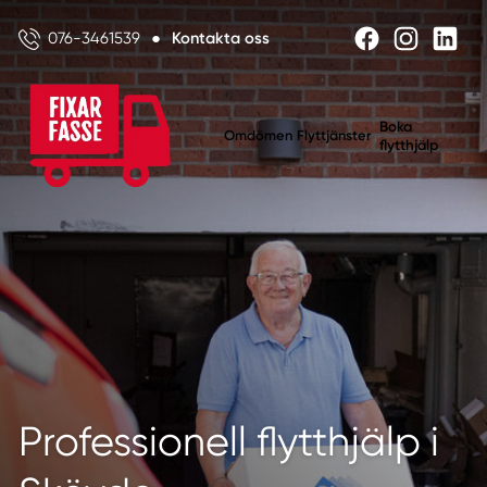
076-3461539
●
Kontakta oss
Boka
Omdömen
Flyttjänster
flytthjälp
Professionell flytthjälp i