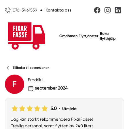
076-3461539
●
Kontakta oss
Boka
Omdömen
Flyttjänster
flytthjälp
Tillbaka till recensioner
Fredrik L
F
september 2024
5.0
•
Utmärkt
Jag kan starkt rekommendera FixarFasse!
Trevlig personal, samt flytten av 240 liters