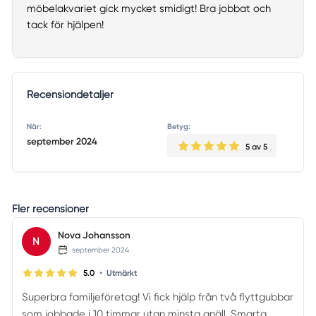
möbelakvariet gick mycket smidigt! Bra jobbat och
tack för hjälpen!
Recensiondetaljer
När:
Betyg:
september 2024
5
av 5
Fler recensioner
Nova Johansson
N
september 2024
•
5.0
Utmärkt
Superbra familjeföretag! Vi fick hjälp från två flyttgubbar
som jobbade i 10 timmar utan minsta gnäll. Smarta,